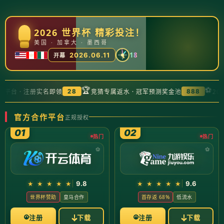
2026 世界杯 精彩投注！
美国 · 加拿大 · 墨西哥
18
2026.06.11
开幕
🏆
⚽
方平台 · 注册实名即领
竞猜专属返水 · 冠军预测奖金池
20
28
888
官方合作平台
正规授权
01
02
热门
热门
9.8
9.6
★ ★ ★ ★ ★
★ ★ ★ ★ ★
世界杯赞助
皇马合作
首存返 68%
低流水
注册
下载
注册
下载